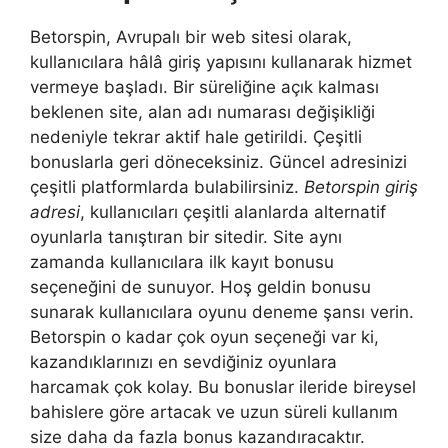
Betorspin, Avrupalı ​​bir web sitesi olarak,
kullanıcılara hâlâ giriş yapısını kullanarak hizmet
vermeye başladı. Bir süreliğine açık kalması
beklenen site, alan adı numarası değişikliği
nedeniyle tekrar aktif hale getirildi. Çeşitli
bonuslarla geri döneceksiniz. Güncel adresinizi
çeşitli platformlarda bulabilirsiniz.
Betorspin giriş
adresi
, kullanıcıları çeşitli alanlarda alternatif
oyunlarla tanıştıran bir sitedir. Site aynı
zamanda kullanıcılara ilk kayıt bonusu
seçeneğini de sunuyor. Hoş geldin bonusu
sunarak kullanıcılara oyunu deneme şansı verin.
Betorspin o kadar çok oyun seçeneği var ki,
kazandıklarınızı en sevdiğiniz oyunlara
harcamak çok kolay. Bu bonuslar ileride bireysel
bahislere göre artacak ve uzun süreli kullanım
size daha da fazla bonus kazandıracaktır.