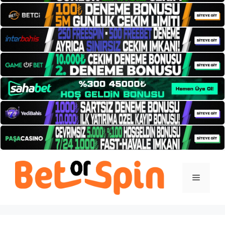
İçeriğe
atla
Menü