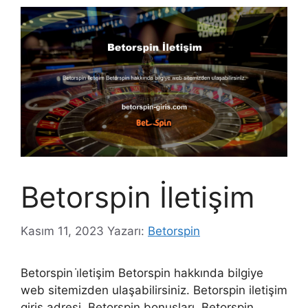
Betorspin İletişim
Kasım 11, 2023
Yazarı:
Betorspin
Betorspin i̇letişim Betorspin hakkında bilgiye
web sitemizden ulaşabilirsiniz. Betorspin iletişim
giriş adresi, Betorspin bonusları, Betorspin