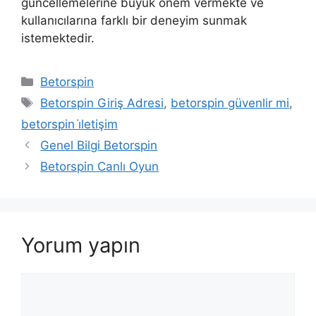
güncellemelerine büyük önem vermekte ve
kullanıcılarına farklı bir deneyim sunmak
istemektedir.
Kategoriler
Betorspin
Etiketler
Betorspin Giriş Adresi
,
betorspin güvenlir mi
,
betorspin i̇letişim
Genel Bilgi Betorspin
Betorspin Canlı Oyun
Yorum yapın
Yorum