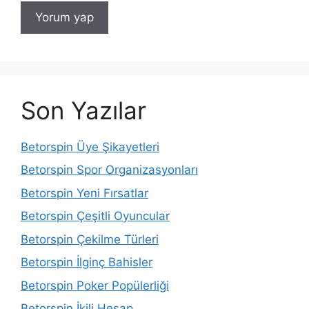
Son Yazılar
Betorspin Üye Şikayetleri
Betorspin Spor Organizasyonları
Betorspin Yeni Fırsatlar
Betorspin Çeşitli Oyuncular
Betorspin Çekilme Türleri
Betorspin İlginç Bahisler
Betorspin Poker Popülerliği
Betorspin İkili Hesap