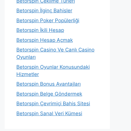
Betorspin Çekilme Türleri
Betorspin İlginç Bahisler
Betorspin Poker Popülerliği
Betorspin İkili Hesap
Betorspin Hesap Açmak
Betorspin Casino Ve Canlı Casino
Oyunları
Betorspin Oyunlar Konusundaki
Hizmetler
Betorspin Bonus Avantajları
Betorspin Belge Göndermek
Betorspin Çevrimiçi Bahis Sitesi
Betorspin Sanal Veri Kümesi