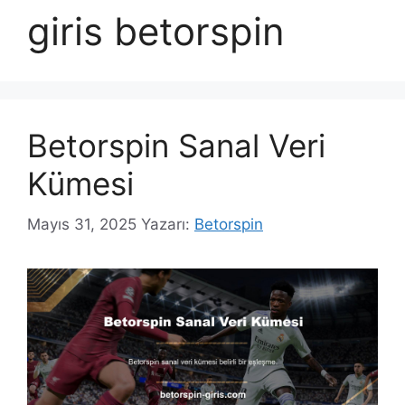
giris betorspin
Betorspin Sanal Veri
Kümesi
Mayıs 31, 2025
Yazarı:
Betorspin