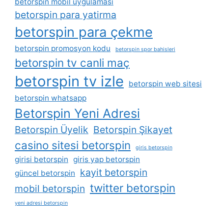
betorspin mobil uygulaması
betorspin para yatirma
betorspin para çekme
betorspin promosyon kodu
betorspin spor bahisleri
betorspin tv canli maç
betorspin tv izle
betorspin web sitesi
betorspin whatsapp
Betorspin Yeni Adresi
Betorspin Üyelik
Betorspin Şikayet
casino sitesi betorspin
giris betorspin
girisi betorspin
giris yap betorspin
kayit betorspin
güncel betorspin
twitter betorspin
mobil betorspin
yeni adresi betorspin