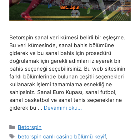
Betorspin sanal veri kümesi belirli bir eşleşme.
Bu veri kümesinde, sanal bahis bölümüne
giderek ve bu sanal bahis için prosedürü
doğrulamak için gerekli adımları izleyerek bir
bahis seçeneği seçebilirsiniz. Bu web sitesinin
farklı bölümlerinde bulunan çeşitli seçenekleri
kullanarak işlemi tamamlama esnekliğine
sahipsiniz. Sanal Euro Kupası, sanal futbol, ​​
sanal basketbol ve sanal tenis seçeneklerine
giderek bu …
Devamını oku…
Kategoriler
Betorspin
Etiketler
betorspin canlı casino bölümü keyif
,