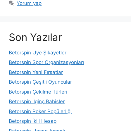
Yorum yap
Son Yazılar
Betorspin Üye Şikayetleri
Betorspin Spor Organizasyonları
Betorspin Yeni Fırsatlar
Betorspin Çeşitli Oyuncular
Betorspin Çekilme Türleri
Betorspin İlginç Bahisler
Betorspin Poker Popülerliği
Betorspin İkili Hesap
Betorspin Hesap Açmak