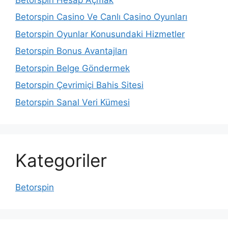
Betorspin Casino Ve Canlı Casino Oyunları
Betorspin Oyunlar Konusundaki Hizmetler
Betorspin Bonus Avantajları
Betorspin Belge Göndermek
Betorspin Çevrimiçi Bahis Sitesi
Betorspin Sanal Veri Kümesi
Kategoriler
Betorspin