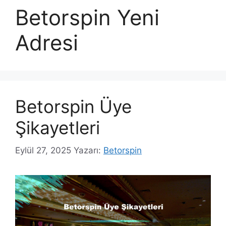
Betorspin Yeni
Adresi
Betorspin Üye
Şikayetleri
Eylül 27, 2025
Yazarı:
Betorspin