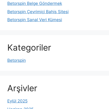
Betorspin Belge Göndermek
Betorspin Çevrimiçi Bahis Sitesi
Betorspin Sanal Veri Kümesi
Kategoriler
Betorspin
Arşivler
Eylül 2025