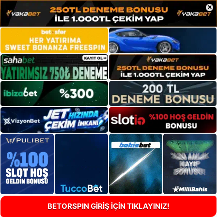
×
BETORSPIN GİRİŞ İÇİN TIKLAYINIZ!