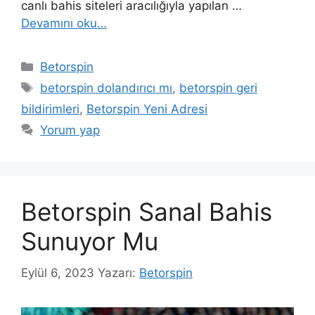
canlı bahis siteleri aracılığıyla yapılan …
Devamını oku…
Kategoriler
Betorspin
Etiketler
betorspin dolandırıcı mı
,
betorspin geri
bildirimleri
,
Betorspin Yeni Adresi
Yorum yap
Betorspin Sanal Bahis
Sunuyor Mu
Eylül 6, 2023
Yazarı:
Betorspin