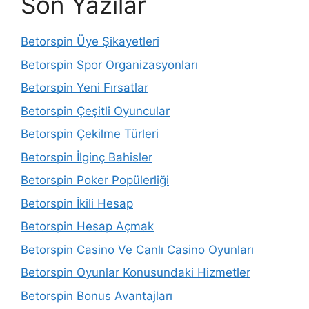
Son Yazılar
Betorspin Üye Şikayetleri
Betorspin Spor Organizasyonları
Betorspin Yeni Fırsatlar
Betorspin Çeşitli Oyuncular
Betorspin Çekilme Türleri
Betorspin İlginç Bahisler
Betorspin Poker Popülerliği
Betorspin İkili Hesap
Betorspin Hesap Açmak
Betorspin Casino Ve Canlı Casino Oyunları
Betorspin Oyunlar Konusundaki Hizmetler
Betorspin Bonus Avantajları