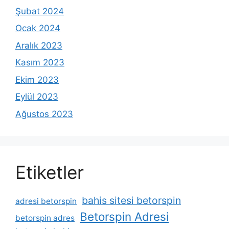
Şubat 2024
Ocak 2024
Aralık 2023
Kasım 2023
Ekim 2023
Eylül 2023
Ağustos 2023
Etiketler
bahis sitesi betorspin
adresi betorspin
Betorspin Adresi
betorspin adres