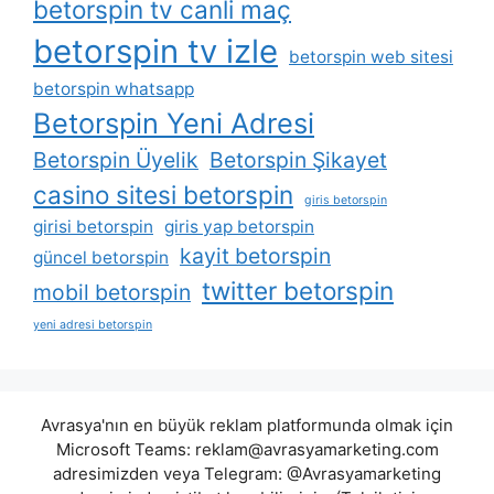
betorspin tv canli maç
betorspin tv izle
betorspin web sitesi
betorspin whatsapp
Betorspin Yeni Adresi
Betorspin Üyelik
Betorspin Şikayet
casino sitesi betorspin
giris betorspin
girisi betorspin
giris yap betorspin
kayit betorspin
güncel betorspin
twitter betorspin
mobil betorspin
yeni adresi betorspin
Avrasya'nın en büyük reklam platformunda olmak için
Microsoft Teams:
reklam@avrasyamarketing.com
adresimizden veya Telegram: @Avrasyamarketing