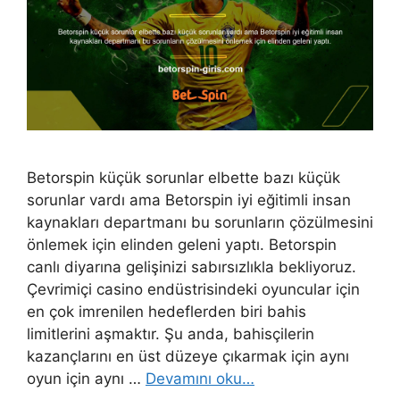
Betorspin küçük sorunlar elbette bazı küçük
sorunlar vardı ama Betorspin iyi eğitimli insan
kaynakları departmanı bu sorunların çözülmesini
önlemek için elinden geleni yaptı. Betorspin
canlı diyarına gelişinizi sabırsızlıkla bekliyoruz.
Çevrimiçi casino endüstrisindeki oyuncular için
en çok imrenilen hedeflerden biri bahis
limitlerini aşmaktır. Şu anda, bahisçilerin
kazançlarını en üst düzeye çıkarmak için aynı
oyun için aynı …
Devamını oku…