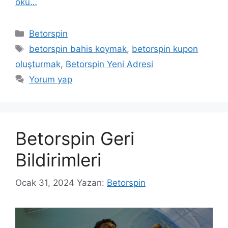
oku…
Kategoriler
Betorspin
Etiketler
betorspin bahis koymak
,
betorspin kupon
oluşturmak
,
Betorspin Yeni Adresi
Yorum yap
Betorspin Geri
Bildirimleri
Ocak 31, 2024
Yazarı:
Betorspin