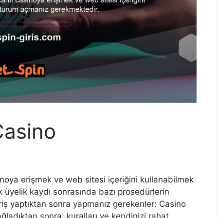
Casino
inoya erişmek ve web sitesi içeriğini kullanabilmek
 üyelik kaydı sonrasında bazı prosedürlerin
riş yaptıktan sonra yapmanız gerekenler: Casino
ğladıktan sonra, kuralları ve kendinizi rahat