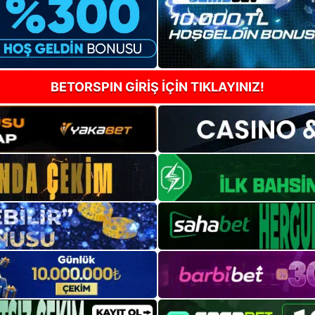
BETORSPIN GİRİŞ İÇİN TIKLAYINIZ!