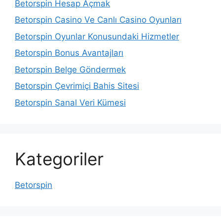
Betorspin Hesap Açmak
Betorspin Casino Ve Canlı Casino Oyunları
Betorspin Oyunlar Konusundaki Hizmetler
Betorspin Bonus Avantajları
Betorspin Belge Göndermek
Betorspin Çevrimiçi Bahis Sitesi
Betorspin Sanal Veri Kümesi
Kategoriler
Betorspin