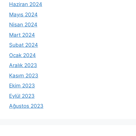
Haziran 2024
Mayıs 2024
Nisan 2024
Mart 2024
Şubat 2024
Ocak 2024
Aralık 2023
Kasım 2023
Ekim 2023
Eylül 2023
Ağustos 2023