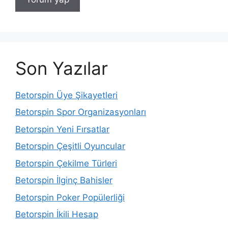
Son Yazılar
Betorspin Üye Şikayetleri
Betorspin Spor Organizasyonları
Betorspin Yeni Fırsatlar
Betorspin Çeşitli Oyuncular
Betorspin Çekilme Türleri
Betorspin İlginç Bahisler
Betorspin Poker Popülerliği
Betorspin İkili Hesap