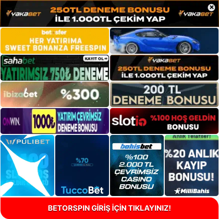
×
BETORSPIN GİRİŞ İÇİN TIKLAYINIZ!