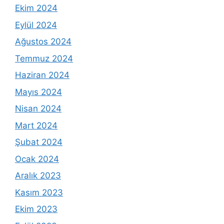
Ekim 2024
Eylül 2024
Ağustos 2024
Temmuz 2024
Haziran 2024
Mayıs 2024
Nisan 2024
Mart 2024
Şubat 2024
Ocak 2024
Aralık 2023
Kasım 2023
Ekim 2023