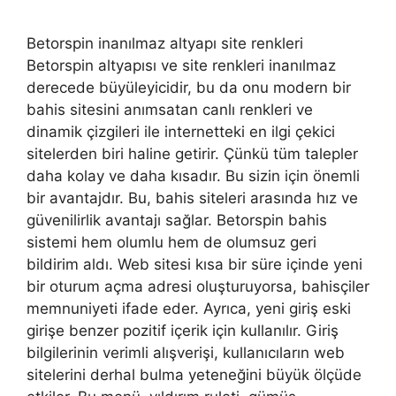
Betorspin inanılmaz altyapı site renkleri
Betorspin altyapısı ve site renkleri inanılmaz
derecede büyüleyicidir, bu da onu modern bir
bahis sitesini anımsatan canlı renkleri ve
dinamik çizgileri ile internetteki en ilgi çekici
sitelerden biri haline getirir. Çünkü tüm talepler
daha kolay ve daha kısadır. Bu sizin için önemli
bir avantajdır. Bu, bahis siteleri arasında hız ve
güvenilirlik avantajı sağlar. Betorspin bahis
sistemi hem olumlu hem de olumsuz geri
bildirim aldı. Web sitesi kısa bir süre içinde yeni
bir oturum açma adresi oluşturuyorsa, bahisçiler
memnuniyeti ifade eder. Ayrıca, yeni giriş eski
girişe benzer pozitif içerik için kullanılır. Giriş
bilgilerinin verimli alışverişi, kullanıcıların web
sitelerini derhal bulma yeteneğini büyük ölçüde