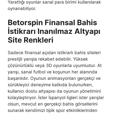
Yarattığı oyunlar sanal para birimi kullanılarak
oynanabiliyor.
Betorspin Finansal Bahis
İstikrarı Inanılmaz Altyapı
Site Renkleri
Sadece finansal açıdan istikrarlı bahis siteleri
prestijli yarışla rekabet edebilir. Yüksek
çözünürlüklü veya 3D oyunlarla uyumludur. At
yarışı, sanal futbol ve koşunun her alanında
başarılıdır. Oyunun animasyonları gerçekçi ve
sürükleyici deneyime katkıda bulunurken,
kullanıcı dostu altyapısı da oyunun yönetimini
kolaylaştırıyor. İster İspanyol ligleri ister yarışlar
olsun, mevcut en gerçekçi bahis görsellerini
sunarak kendimizi tipik spor etkinliklerinden