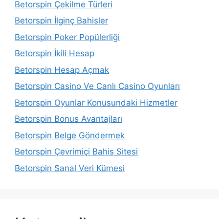
Betorspin Çekilme Türleri
Betorspin İlginç Bahisler
Betorspin Poker Popülerliği
Betorspin İkili Hesap
Betorspin Hesap Açmak
Betorspin Casino Ve Canlı Casino Oyunları
Betorspin Oyunlar Konusundaki Hizmetler
Betorspin Bonus Avantajları
Betorspin Belge Göndermek
Betorspin Çevrimiçi Bahis Sitesi
Betorspin Sanal Veri Kümesi