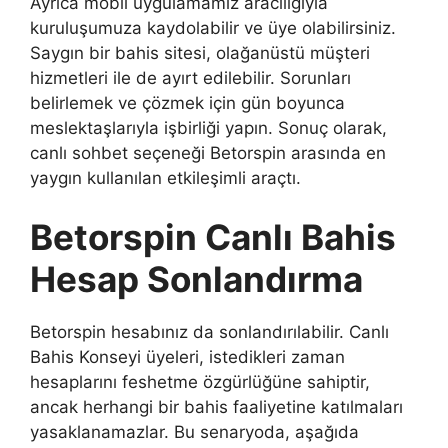
Ayrıca mobil uygulamamız aracılığıyla
kuruluşumuza kaydolabilir ve üye olabilirsiniz.
Saygın bir bahis sitesi, olağanüstü müşteri
hizmetleri ile de ayırt edilebilir. Sorunları
belirlemek ve çözmek için gün boyunca
meslektaşlarıyla işbirliği yapın. Sonuç olarak,
canlı sohbet seçeneği Betorspin arasında en
yaygın kullanılan etkileşimli araçtı.
Betorspin Canlı Bahis
Hesap Sonlandırma
Betorspin hesabınız da sonlandırılabilir. Canlı
Bahis Konseyi üyeleri, istedikleri zaman
hesaplarını feshetme özgürlüğüne sahiptir,
ancak herhangi bir bahis faaliyetine katılmaları
yasaklanamazlar. Bu senaryoda, aşağıda