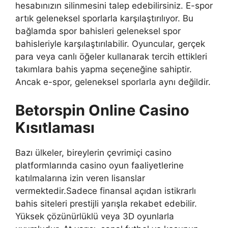
hesabınızın silinmesini talep edebilirsiniz. E-spor
artık geleneksel sporlarla karşılaştırılıyor. Bu
bağlamda spor bahisleri geleneksel spor
bahisleriyle karşılaştırılabilir. Oyuncular, gerçek
para veya canlı öğeler kullanarak tercih ettikleri
takımlara bahis yapma seçeneğine sahiptir.
Ancak e-spor, geleneksel sporlarla aynı değildir.
Betorspin Online Casino
Kısıtlaması
Bazı ülkeler, bireylerin çevrimiçi casino
platformlarında casino oyun faaliyetlerine
katılmalarına izin veren lisanslar
vermektedir.Sadece finansal açıdan istikrarlı
bahis siteleri prestijli yarışla rekabet edebilir.
Yüksek çözünürlüklü veya 3D oyunlarla