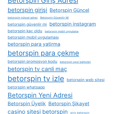
Betorspin Giriş Adresi
betorspin girişi
Betorspin Güncel
betorspin güncel adres
Betorspin Güvenilir Mi
betorspin instagram
betorspin güvenlir mi
betorspin kaç oldu
betorspin mobil uygulama
betorspin mobil uygulaması
betorspin para yatirma
betorspin para çekme
betorspin promosyon kodu
betorspin spor bahisleri
betorspin tv canli maç
betorspin tv izle
betorspin web sitesi
betorspin whatsapp
Betorspin Yeni Adresi
Betorspin Üyelik
Betorspin Şikayet
casino sitesi betorspin
giris betorspin