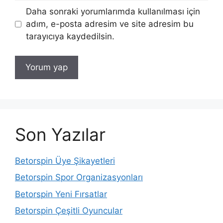
Daha sonraki yorumlarımda kullanılması için
adım, e-posta adresim ve site adresim bu
tarayıcıya kaydedilsin.
Son Yazılar
Betorspin Üye Şikayetleri
Betorspin Spor Organizasyonları
Betorspin Yeni Fırsatlar
Betorspin Çeşitli Oyuncular