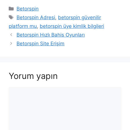
Kategoriler
Betorspin
Etiketler
Betorspin Adresi
,
betorspin güvenilir
platform mu
,
betorspin üye kimlik bilgileri
Betorspin Hızlı Bahis Oyunları
Betorspin Site Erişim
Yorum yapın
Yorum