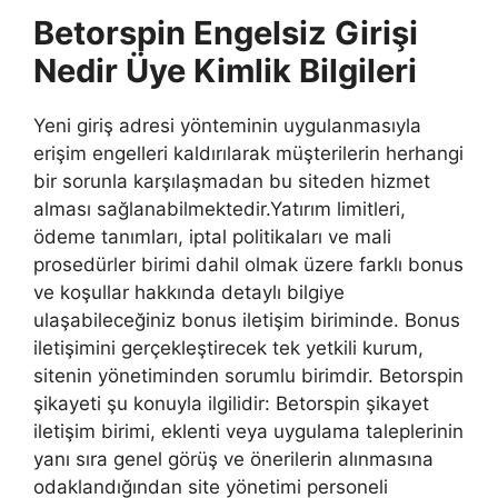
Betorspin Engelsiz Girişi
Nedir Üye Kimlik Bilgileri
Yeni giriş adresi yönteminin uygulanmasıyla
erişim engelleri kaldırılarak müşterilerin herhangi
bir sorunla karşılaşmadan bu siteden hizmet
alması sağlanabilmektedir.Yatırım limitleri,
ödeme tanımları, iptal politikaları ve mali
prosedürler birimi dahil olmak üzere farklı bonus
ve koşullar hakkında detaylı bilgiye
ulaşabileceğiniz bonus iletişim biriminde. Bonus
iletişimini gerçekleştirecek tek yetkili kurum,
sitenin yönetiminden sorumlu birimdir. Betorspin
şikayeti şu konuyla ilgilidir: Betorspin şikayet
iletişim birimi, eklenti veya uygulama taleplerinin
yanı sıra genel görüş ve önerilerin alınmasına
odaklandığından site yönetimi personeli