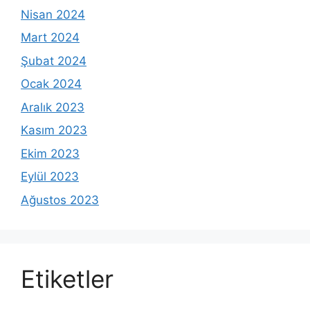
Nisan 2024
Mart 2024
Şubat 2024
Ocak 2024
Aralık 2023
Kasım 2023
Ekim 2023
Eylül 2023
Ağustos 2023
Etiketler