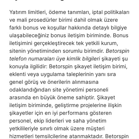
Yatırım limitleri, ödeme tanımları, iptal politikaları
ve mali prosedürler birimi dahil olmak üzere
farklı bonus ve koşullar hakkında detaylı bilgiye
ulaşabileceğiniz bonus iletişim biriminde. Bonus
iletişimini gerçekleştirecek tek yetkili kurum,
sitenin yönetiminden sorumlu birimdir.
Betorspin
telefon numaraları üye kimlik bilgileri
şikayeti şu
konuyla ilgilidir: Betorspin şikayet iletişim birimi,
eklenti veya uygulama taleplerinin yanı sıra
genel görüş ve önerilerin alınmasına
odaklandığından site yönetimi personeli
arasında en büyük öneme sahiptir. Şikayet
iletişim biriminde, geliştirme projelerine ilişkin
şikayetler için en iyi performans gösteren
personel, ekip liderleri ve saha yönetim
yetkilileriyle sınırlı olmak üzere müşteri
hizmetleri temsilcilerine atanmaktadır. Betorspin