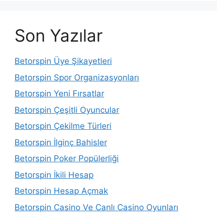
Son Yazılar
Betorspin Üye Şikayetleri
Betorspin Spor Organizasyonları
Betorspin Yeni Fırsatlar
Betorspin Çeşitli Oyuncular
Betorspin Çekilme Türleri
Betorspin İlginç Bahisler
Betorspin Poker Popülerliği
Betorspin İkili Hesap
Betorspin Hesap Açmak
Betorspin Casino Ve Canlı Casino Oyunları