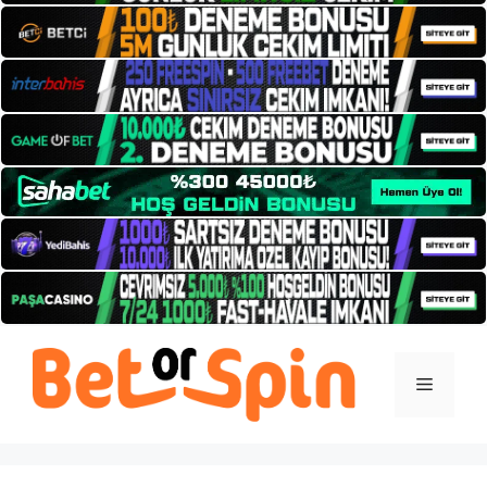
İçeriğe
atla
Menü