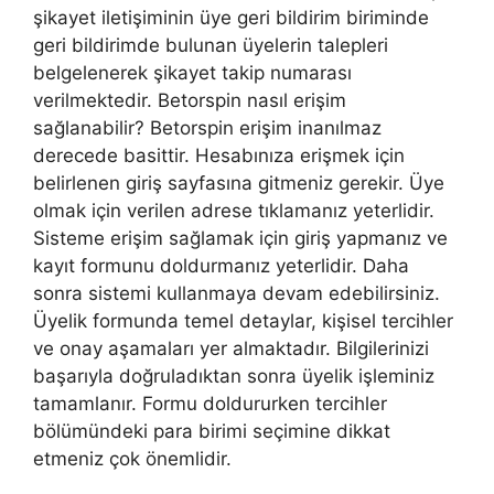
şikayet iletişiminin üye geri bildirim biriminde
geri bildirimde bulunan üyelerin talepleri
belgelenerek şikayet takip numarası
verilmektedir. Betorspin nasıl erişim
sağlanabilir? Betorspin erişim inanılmaz
derecede basittir. Hesabınıza erişmek için
belirlenen giriş sayfasına gitmeniz gerekir. Üye
olmak için verilen adrese tıklamanız yeterlidir.
Sisteme erişim sağlamak için giriş yapmanız ve
kayıt formunu doldurmanız yeterlidir. Daha
sonra sistemi kullanmaya devam edebilirsiniz.
Üyelik formunda temel detaylar, kişisel tercihler
ve onay aşamaları yer almaktadır. Bilgilerinizi
başarıyla doğruladıktan sonra üyelik işleminiz
tamamlanır. Formu doldururken tercihler
bölümündeki para birimi seçimine dikkat
etmeniz çok önemlidir.