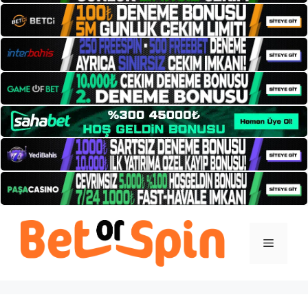
İçeriğe
atla
Menü