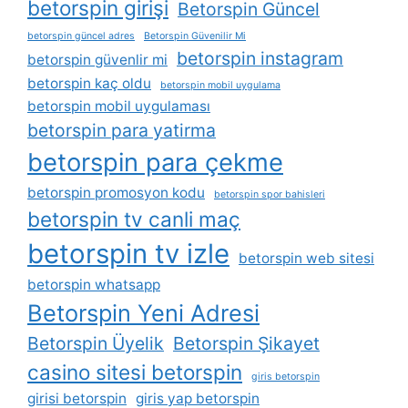
betorspin girişi
Betorspin Güncel
betorspin güncel adres
Betorspin Güvenilir Mi
betorspin instagram
betorspin güvenlir mi
betorspin kaç oldu
betorspin mobil uygulama
betorspin mobil uygulaması
betorspin para yatirma
betorspin para çekme
betorspin promosyon kodu
betorspin spor bahisleri
betorspin tv canli maç
betorspin tv izle
betorspin web sitesi
betorspin whatsapp
Betorspin Yeni Adresi
Betorspin Üyelik
Betorspin Şikayet
casino sitesi betorspin
giris betorspin
girisi betorspin
giris yap betorspin