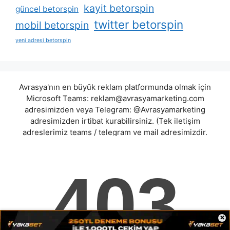
kayit betorspin
güncel betorspin
twitter betorspin
mobil betorspin
yeni adresi betorspin
Avrasya'nın en büyük reklam platformunda olmak için
Microsoft Teams:
reklam@avrasyamarketing.com
adresimizden veya Telegram: @Avrasyamarketing
adresimizden irtibat kurabilirsiniz. (Tek iletişim
adreslerimiz teams / telegram ve mail adresimizdir.
Harici hiçbir iletişim adresimiz bulunmamaktadır.
Lütfen itibar etmeyiniz.) Türkiye yasalarına göre 7258
sayılı kanun uyarınca yasa dışı bahis oynamanın
cezaları mevcuttur. Şu an bulunduğunuz site hiç bir
şekilde illegal bahis oyunları oynatmıyor ve oynamaya
aracı olmuyordur.
colonybet
|
makrobet
|
kolaybet
|
betnerede
|
kazandra
|
bahisbeta
|
nitrobahis
|
×
golden90