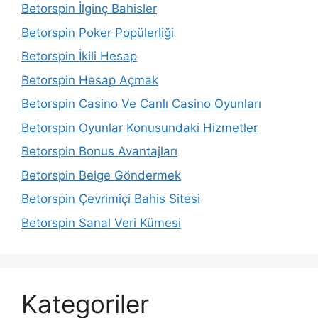
Betorspin İlginç Bahisler
Betorspin Poker Popülerliği
Betorspin İkili Hesap
Betorspin Hesap Açmak
Betorspin Casino Ve Canlı Casino Oyunları
Betorspin Oyunlar Konusundaki Hizmetler
Betorspin Bonus Avantajları
Betorspin Belge Göndermek
Betorspin Çevrimiçi Bahis Sitesi
Betorspin Sanal Veri Kümesi
Kategoriler