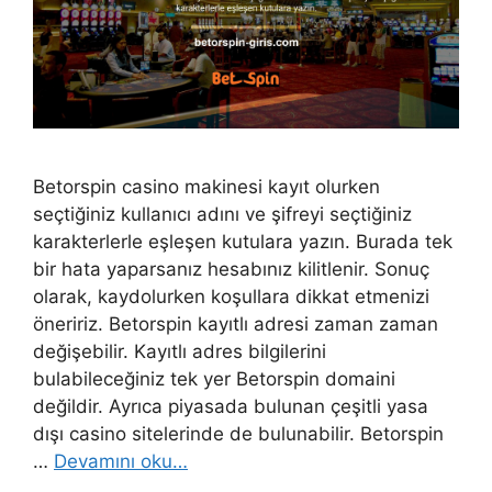
Betorspin casino makinesi kayıt olurken
seçtiğiniz kullanıcı adını ve şifreyi seçtiğiniz
karakterlerle eşleşen kutulara yazın. Burada tek
bir hata yaparsanız hesabınız kilitlenir. Sonuç
olarak, kaydolurken koşullara dikkat etmenizi
öneririz. Betorspin kayıtlı adresi zaman zaman
değişebilir. Kayıtlı adres bilgilerini
bulabileceğiniz tek yer Betorspin domaini
değildir. Ayrıca piyasada bulunan çeşitli yasa
dışı casino sitelerinde de bulunabilir. Betorspin
…
Devamını oku…