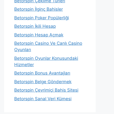
Betorspin Çekilme Türleri
Betorspin İlginç Bahisler
Betorspin Poker Popülerliği
Betorspin İkili Hesap
Betorspin Hesap Açmak
Betorspin Casino Ve Canlı Casino
Oyunları
Betorspin Oyunlar Konusundaki
Hizmetler
Betorspin Bonus Avantajları
Betorspin Belge Göndermek
Betorspin Çevrimiçi Bahis Sitesi
Betorspin Sanal Veri Kümesi