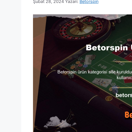
Şubat 28, 2024
Yazarı:
Betorspin