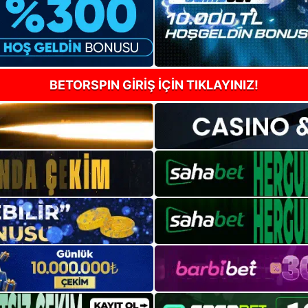
BETORSPIN GİRİŞ İÇİN TIKLAYINIZ!