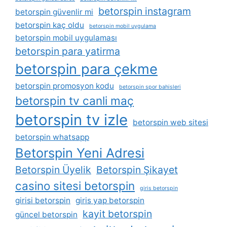
betorspin instagram
betorspin güvenlir mi
betorspin kaç oldu
betorspin mobil uygulama
betorspin mobil uygulaması
betorspin para yatirma
betorspin para çekme
betorspin promosyon kodu
betorspin spor bahisleri
betorspin tv canli maç
betorspin tv izle
betorspin web sitesi
betorspin whatsapp
Betorspin Yeni Adresi
Betorspin Üyelik
Betorspin Şikayet
casino sitesi betorspin
giris betorspin
girisi betorspin
giris yap betorspin
kayit betorspin
güncel betorspin