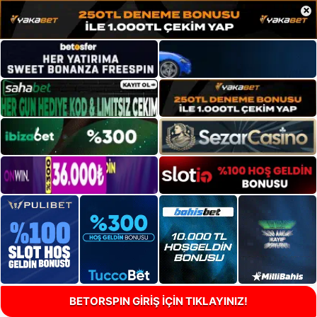
×
BETORSPIN GİRİŞ İÇİN TIKLAYINIZ!