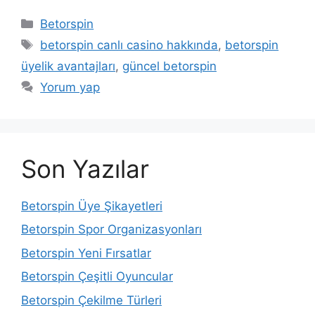
Kategoriler
Betorspin
Etiketler
betorspin canlı casino hakkında
,
betorspin
üyelik avantajları
,
güncel betorspin
Yorum yap
Son Yazılar
Betorspin Üye Şikayetleri
Betorspin Spor Organizasyonları
Betorspin Yeni Fırsatlar
Betorspin Çeşitli Oyuncular
Betorspin Çekilme Türleri