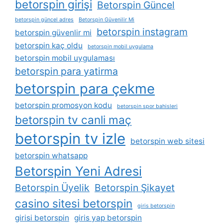
betorspin girişi
Betorspin Güncel
betorspin güncel adres
Betorspin Güvenilir Mi
betorspin instagram
betorspin güvenlir mi
betorspin kaç oldu
betorspin mobil uygulama
betorspin mobil uygulaması
betorspin para yatirma
betorspin para çekme
betorspin promosyon kodu
betorspin spor bahisleri
betorspin tv canli maç
betorspin tv izle
betorspin web sitesi
betorspin whatsapp
Betorspin Yeni Adresi
Betorspin Üyelik
Betorspin Şikayet
casino sitesi betorspin
giris betorspin
girisi betorspin
giris yap betorspin