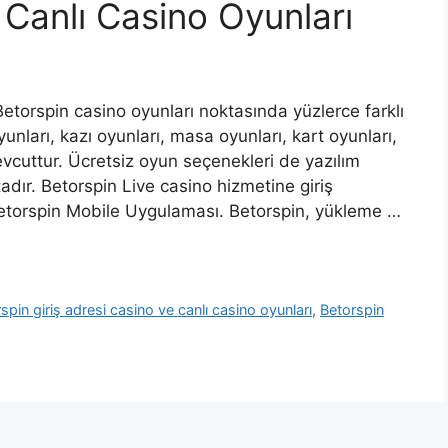
 Canlı Casino Oyunları
Betorspin casino oyunları noktasında yüzlerce farklı
oyunları, kazı oyunları, masa oyunları, kart oyunları,
cuttur. Ücretsiz oyun seçenekleri de yazılım
adır. Betorspin Live casino hizmetine giriş
. Betorspin Mobile Uygulaması. Betorspin, yükleme …
spin giriş adresi casino ve canlı casino oyunları
,
Betorspin