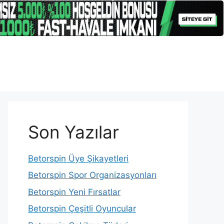
Son Yazılar
Betorspin Üye Şikayetleri
Betorspin Spor Organizasyonları
Betorspin Yeni Fırsatlar
Betorspin Çeşitli Oyuncular