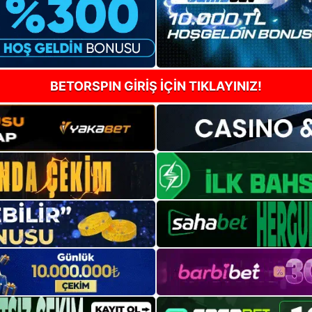
BETORSPIN GİRİŞ İÇİN TIKLAYINIZ!