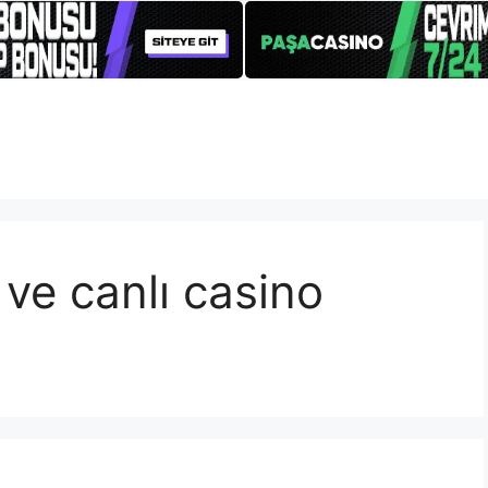
 ve canlı casino