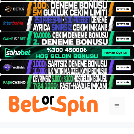
İçeriğe
atla
Menü