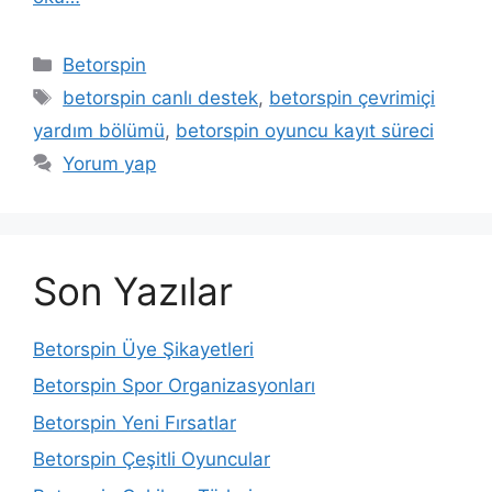
Kategoriler
Betorspin
Etiketler
betorspin canlı destek
,
betorspin çevrimiçi
yardım bölümü
,
betorspin oyuncu kayıt süreci
Yorum yap
Son Yazılar
Betorspin Üye Şikayetleri
Betorspin Spor Organizasyonları
Betorspin Yeni Fırsatlar
Betorspin Çeşitli Oyuncular