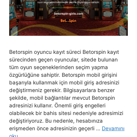
Betorspin oyuncu kayıt süreci Betorspin kayıt
sürecinden geçen oyuncular, sitede bulunan
tüm oyun seçeneklerinden seçim yapma
özgürlüğüne sahiptir. Betorspin mobil girişini
başarıyla kullanmak için mobil giriş adresinizi
değiştirmeniz gerekir. Bilgisayarlara benzer
şekilde, mobil bağlantılar mevcut Betorspin
adresinizi kullanır. Önemli giriş engelleri
olabilecek bir bahis sitesi nedeniyle adresimizi
değiştiriyoruz. Bu nedenle, hesabınıza
erişmeden önce adresinizin geçerli …
Devamını
oku…