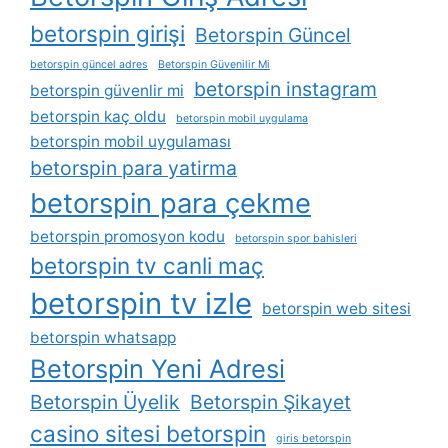
betorspin girişi
Betorspin Güncel
betorspin güncel adres
Betorspin Güvenilir Mi
betorspin instagram
betorspin güvenlir mi
betorspin kaç oldu
betorspin mobil uygulama
betorspin mobil uygulaması
betorspin para yatirma
betorspin para çekme
betorspin promosyon kodu
betorspin spor bahisleri
betorspin tv canli maç
betorspin tv izle
betorspin web sitesi
betorspin whatsapp
Betorspin Yeni Adresi
Betorspin Üyelik
Betorspin Şikayet
casino sitesi betorspin
giris betorspin