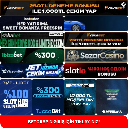
×
BETORSPIN GİRİŞ İÇİN TIKLAYINIZ!