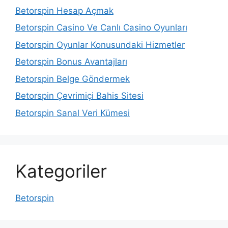
Betorspin Hesap Açmak
Betorspin Casino Ve Canlı Casino Oyunları
Betorspin Oyunlar Konusundaki Hizmetler
Betorspin Bonus Avantajları
Betorspin Belge Göndermek
Betorspin Çevrimiçi Bahis Sitesi
Betorspin Sanal Veri Kümesi
Kategoriler
Betorspin