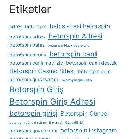
Etiketler
bahis sitesi betorspin
adresi betorspin
Betorspin Adresi
betorspin adres
betorspin bahis
betorspin blackjack oyunu
betorspin canli
betorspin bonus
betorspin canli maç izle
betorspin canlı destek
Betorspin Casino Sitesi
betorspin com
betorspin giris twitter
betorspin giris yap
Betorspin Giriş
Betorspin Giriş Adresi
betorspin girişi
Betorspin Güncel
betorspin güncel adres
Betorspin Güvenilir Mi
betorspin instagram
betorspin güvenlir mi
betorspin kaç oldu