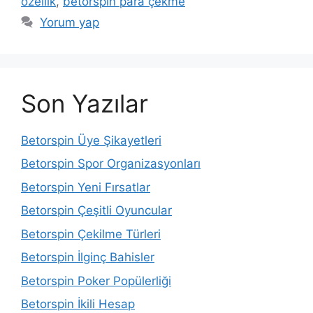
özellik
,
betorspin para çekme
Yorum yap
Son Yazılar
Betorspin Üye Şikayetleri
Betorspin Spor Organizasyonları
Betorspin Yeni Fırsatlar
Betorspin Çeşitli Oyuncular
Betorspin Çekilme Türleri
Betorspin İlginç Bahisler
Betorspin Poker Popülerliği
Betorspin İkili Hesap