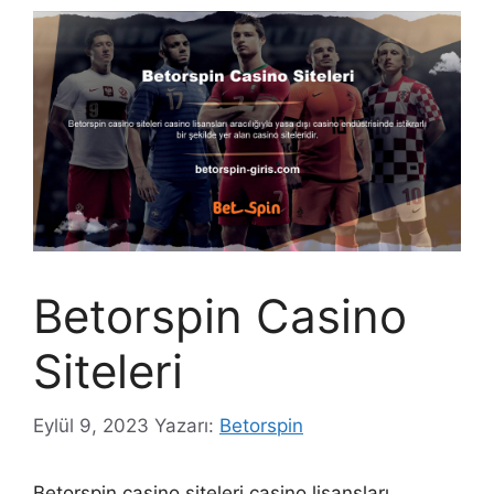
Betorspin Casino
Siteleri
Eylül 9, 2023
Yazarı:
Betorspin
Betorspin casino siteleri casino lisansları