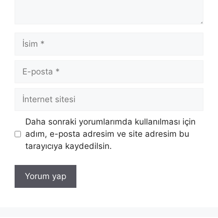
İsim
E-
posta
İnternet
sitesi
Daha sonraki yorumlarımda kullanılması için
adım, e-posta adresim ve site adresim bu
tarayıcıya kaydedilsin.