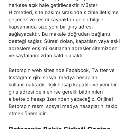
herkese açık hale getirilecektir. Müşteri
Hizmetleri, site bakımı sırasında sizinle iletişime
geçecek ve resmi kaynaktan gelen bilgiler
kapsamında size yeni bir giriş adresi
sağlayacaktır. Bu makale doğrudan bağlantı
desteği sağlar. Süresi dolan, kapatılan veya eski
adreslere erişimi kısıtlanan adresler sitemizden
ve sayfalarımızdan kaldırılacaktır.
Betorspin web sitesinde Facebook, Twitter ve
Instagram gibi sosyal medya hesapları
kullanılmaktadır. İlgili hesap kapatılır ve yeni bir
giriş adresi belirlenirse gerekli bildirimleri
elbette o hesap üzerinden yapacağız. Orijinal
Betorspin resmi sosyal medya hesaplarını takip
etmek önemlidir.