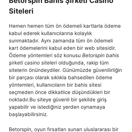
Betorspin Bahis Şirketi Casino
Siteleri
Hemen hemen tüm ön ödemeli kartlarla ödeme
kabul ederek kullanıcılarına kolaylık
sunmaktadır. Aynı zamanda tüm ön ödemeli
kart ödemelerini kabul eden bir web sitesidir.
Ödeme yöntemleri söz konusu
Betorspin bahis
şirketi casino siteleri
olduğunda, rakip tüm
sitelerin önündeydiler. Günümüzde güvenilirliğin
bir parçası olarak sıklıkla bahsedilen ödeme
yöntemleri, kullanıcıların bir bahis sitesi
seçmeden önce dikkatlice düşündükleri bir
noktadır.Bu siteye güvenli bir şekilde giriş
yapabilir ve istediğiniz yerden oynamaya
başlayabilirsiniz.
Betorspin, oyun fırsatları sunan uluslararası bir