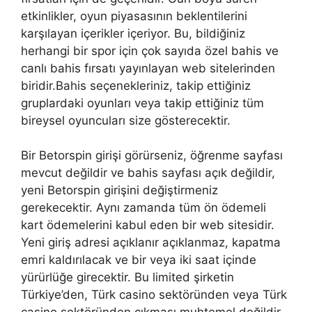
etkinlikler, oyun piyasasının beklentilerini
karşılayan içerikler içeriyor. Bu, bildiğiniz
herhangi bir spor için çok sayıda özel bahis ve
canlı bahis fırsatı yayınlayan web sitelerinden
biridir.Bahis seçenekleriniz, takip ettiğiniz
gruplardaki oyunları veya takip ettiğiniz tüm
bireysel oyuncuları size gösterecektir.
Bir Betorspin girişi görürseniz, öğrenme sayfası
mevcut değildir ve bahis sayfası açık değildir,
yeni Betorspin girişini değiştirmeniz
gerekecektir. Aynı zamanda tüm ön ödemeli
kart ödemelerini kabul eden bir web sitesidir.
Yeni giriş adresi açıklanır açıklanmaz, kapatma
emri kaldırılacak ve bir veya iki saat içinde
yürürlüğe girecektir. Bu limited şirketin
Türkiye’den, Türk casino sektöründen veya Türk