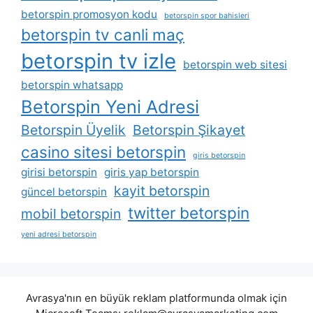
betorspin promosyon kodu
betorspin spor bahisleri
betorspin tv canli maç
betorspin tv izle
betorspin web sitesi
betorspin whatsapp
Betorspin Yeni Adresi
Betorspin Üyelik
Betorspin Şikayet
casino sitesi betorspin
giris betorspin
girisi betorspin
giris yap betorspin
kayit betorspin
güncel betorspin
twitter betorspin
mobil betorspin
yeni adresi betorspin
Avrasya'nın en büyük reklam platformunda olmak için