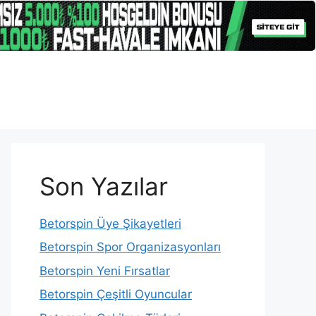
Son Yazılar
Betorspin Üye Şikayetleri
Betorspin Spor Organizasyonları
Betorspin Yeni Fırsatlar
Betorspin Çeşitli Oyuncular