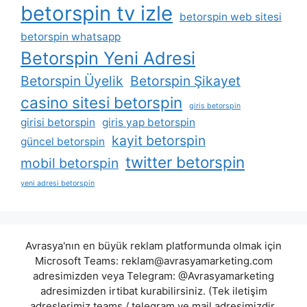
betorspin tv izle
betorspin web sitesi
betorspin whatsapp
Betorspin Yeni Adresi
Betorspin Üyelik
Betorspin Şikayet
casino sitesi betorspin
giris betorspin
girisi betorspin
giris yap betorspin
kayit betorspin
güncel betorspin
twitter betorspin
mobil betorspin
yeni adresi betorspin
Avrasya'nın en büyük reklam platformunda olmak için
Microsoft Teams:
reklam@avrasyamarketing.com
adresimizden veya Telegram: @Avrasyamarketing
adresimizden irtibat kurabilirsiniz. (Tek iletişim
adreslerimiz teams / telegram ve mail adresimizdir.